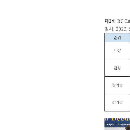
제2
회
RC En
일시
: 2023. 
순위
대상
금상
장려상
장려상