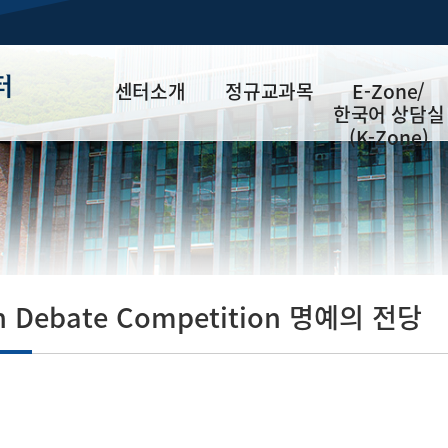
터
센터소개
정규교과목
E-Zone/
한국어 상담실
(K-Zone)
소개
신입생 영어
E-Zone
HUFS
진단평가
연혁 및 현황
E-Clinic
IFLEP
교직원소개
W-Clinic
대학외국어[필수]
교수소개
한국어 상담실
마이크로디그리
(K-Zone)
sh Debate Competition 명예의 전당
(영어)[필수]
프로그램
실용영어[선택]
수강신청
수강신청 확인
찾아오시는 길