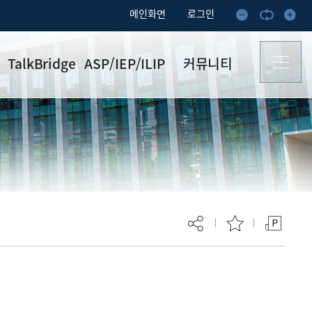
메인화면
로그인
TalkBridge
ASP/IEP/ILIP
커뮤니티
TalkBridge 소개
방과후영어프로
NOTICE
그램(ASP)
비교과프로그램
REMEMBER
‘TalkBridge’
방학 IEP
FAQ
English Debate
통번역대 ILIP
Competition
후기게시판
명예의 전당
외국어가산점
자료실
비교과 영어회화
외국어인증(영어)
프로그램 소개
(~2024)
RC 이수자
현재 페이지를 즐겨찾는 메뉴로
수료증 발급
등록하시겠습니까?