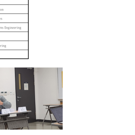
ion
es
ms Engineering
ering