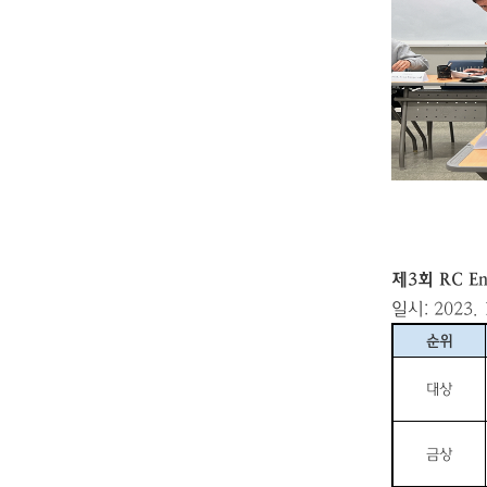
제3
회
RC En
일시
: 2023. 
순위
대상
금상