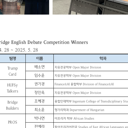
ridge
English Debate Competition Winners
4. 28 ~ 2025. 5. 28
팀명
이름
학과
배소연
자유전공학부 Open Major Division
Trump
Card
임수윤
자유전공학부 Open Major Division
권가경
Finance&AI 융합학부 Division of Finance&AI
HUFSy
Talkers
정인욱
자유전공학부 Open Major Division
조혜경
융합인재학부
Ingenium College of Transdiciplinary Stu
Bridge
Builders
최소윤
헝가리학과 Department of Hungarian
박나연
아프리카 학부 African Studies
PROS
전예라
동아프리카어전공 Studies of East African Languages and