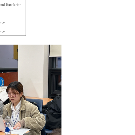
 and Translation
dies
dies