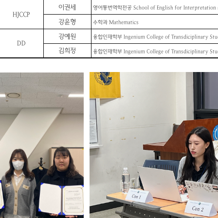
이권세
영어통번역학전공
School of English for Interpretation
HJCCP
강윤형
수학과
Mathematics
강예원
융합인재학부
Ingenium College of Transdiciplinary Stu
DD
김희정
융합인재학부
Ingenium College of Transdiciplinary Stu