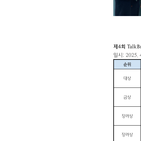
제4
회 TalkB
일시
: 2025. 
순위
대상
금상
장려상
장려상