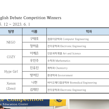
glish Debate Competition Winners
5. 12 ~ 2023. 6. 1
팀명
이름
학과
구태호
컴퓨터공학과
Computer Engineering
NEGO
정하윤
전자공학과
Electronic Engineering
이예은
인문과학계열
Art and Science
COZY
우민주
수학과
Mathematics
진유진
화학과
Chemistry
Hype Girl
방여진
환경학과
Enviornment
나헌
바이오메디컬공학부
Biomedical Engineering
Xenon
(Zeno)
김재진
전자공학과
Electronic Engineering