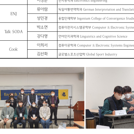
이정준
전자공학과
Electronics Engineering
류아람
독일어통번역학과
German Interpretation and Translat
ENJ
성민경
융합인재학부
Ingenium College of Convergence Studi
박소연
컴퓨터전자시스템공학부
Computer & Electronic Syste
Talk SODA
강다영
언어인지과학과
Linguistics and Cognitive Science
이희서
컴퓨터공학과
Computer & Electronic Systems Engine
Cook
김선화
글로벌스포츠산업학
Global Sport Industry